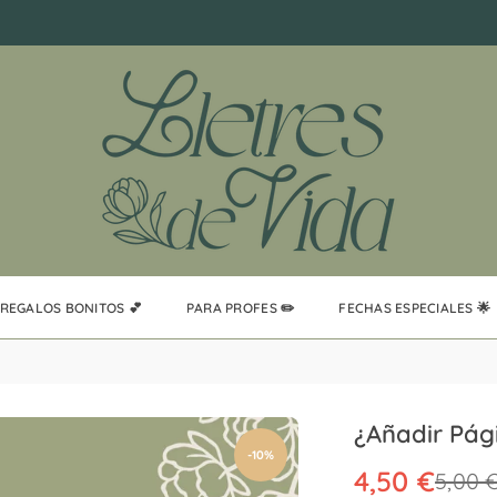
REGALOS BONITOS 💕
PARA PROFES ✏️
FECHAS ESPECIALES 🌟
¿Añadir Pág
-10%
4,50 €
5,00 
Precio