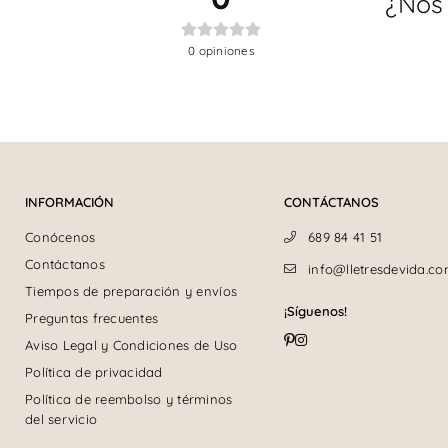
¿Nos
0
opiniones
INFORMACIÓN
CONTÁCTANOS
Conócenos
689 84 41 51
Contáctanos
info@lletresdevida.c
Tiempos de preparación y envíos
¡Síguenos!
Preguntas frecuentes
Pinterest
Instagram
Aviso Legal y Condiciones de Uso
Política de privacidad
Política de reembolso y términos
del servicio