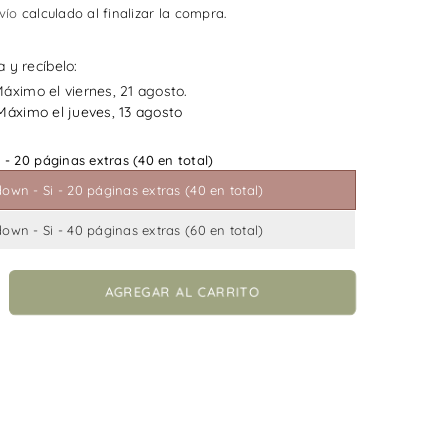
vío
calculado al finalizar la compra.
 y recíbelo:
áximo el viernes, 21 agosto.
Máximo el jueves, 13 agosto
 - 20 páginas extras (40 en total)
own - Si - 20 páginas extras (40 en total)
own - Si - 40 páginas extras (60 en total)
crementar
AGREGAR AL CARRITO
ntidad
ñadir
ginas
ra?