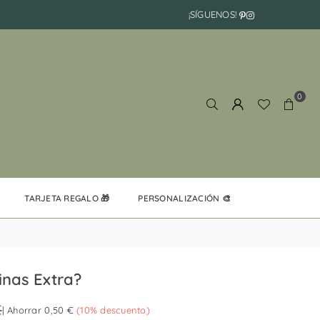
Pinterest
Instagram
¡SÍGUENOS!
0
TARJETA REGALO 🎁
PERSONALIZACIÓN 🎨
inas Extra?
€
|
Ahorrar
0,50 €
(
10
% descuento)