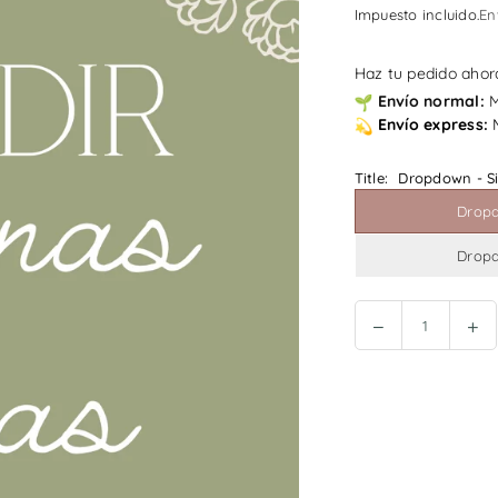
habitual
Impuesto incluido.
En
Haz tu pedido ahora
Envío
normal:
M
Envío
express:
Title:
Dropdown - Si
Dropd
Dropd
Reducir
In
Cantidad
cantidad
ca
en
en
¿Añadir
¿A
páginas
pá
extra?
ext