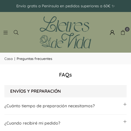
-
Envío gratis a Península en pedidos superiores a 60€ ✨
Ramillete
0
Casa
|
Preguntas frecuentes
FAQs
ENVÍOS Y PREPARACIÓN
¿Cuánto tiempo de preparación necesitamos?
¿Cuando recibiré mi pedido?