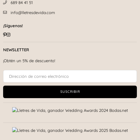
689 84 41 51
info@lletresdevida.com
¡Síguenos!
Pinterest
Instagram
NEWSLETTER
¡Obtén un 5% de descuento!
SUSCRIBIR