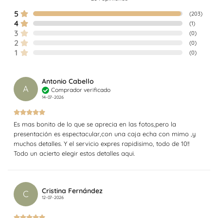
5
(
203
)
4
(
1
)
3
(
0
)
2
(
0
)
1
(
0
)
Antonio Cabello
A
Comprador verificado
14-07-2026
Es mas bonito de lo que se aprecia en las fotos,pero la
presentación es espectacular,con una caja echa con mimo ,y
muchos detalles. Y el servicio expres rapidisimo, todo de 10!!
Todo un acierto elegir estos detalles aqui.
Cristina Fernández
C
12-07-2026