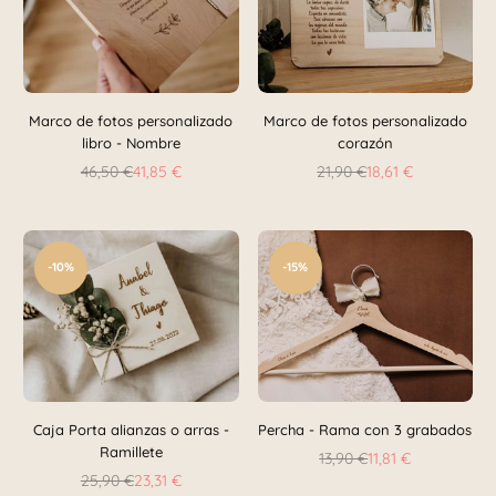
Marco de fotos personalizado
Marco de fotos personalizado
libro - Nombre
corazón
46,50 €
41,85 €
21,90 €
18,61 €
Precio
Precio
habitual
habitual
-10%
-15%
Caja Porta alianzas o arras -
Percha - Rama con 3 grabados
Ramillete
13,90 €
11,81 €
Precio
25,90 €
23,31 €
Precio
habitual