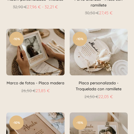
ramillete
32,90 €
27,96 € - 32,21 €
Precio
30,50 €
27,45 €
habitual
Precio
habitual
-10%
-10%
Marco de fotos - Placa madera
Placa personalizada -
Troquelada con ramillete
26,50 €
23,85 €
Precio
24,50 €
22,05 €
habitual
Precio
habitual
-10%
-15%