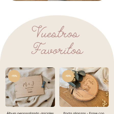
.
-15%
-10%
Álbum personalizado -Iniciales
Porta alianzas - Frase con