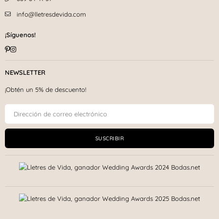
info@lletresdevida.com
¡Síguenos!
Pinterest
Instagram
NEWSLETTER
¡Obtén un 5% de descuento!
SUSCRIBIR