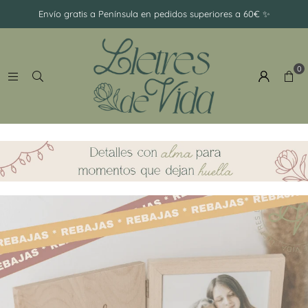
-
Envío gratis a Península en pedidos superiores a 60€ ✨
Ramillete
0