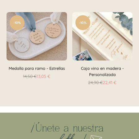
habitual
-10%
-10%
Medalla para ramo - Estrellas
Caja vino en madera -
Personalizada
14,50 €
13,05 €
Precio
24,90 €
22,41 €
habitual
Precio
habitual