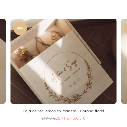
-10%
Caja de recuerdos en madera - Corona floral
29,90 €
26,91 € - 39,15 €
Precio
habitual