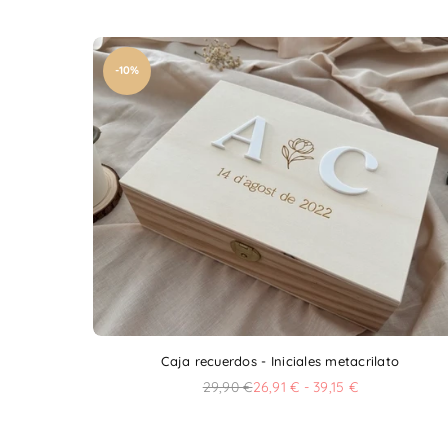
-10%
Caja recuerdos - Iniciales metacrilato
29,90 €
26,91 € - 39,15 €
Precio
habitual