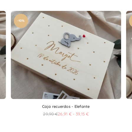
-10%
Caja recuerdos - Elefante
29,90 €
26,91 € - 39,15 €
Precio
habitual