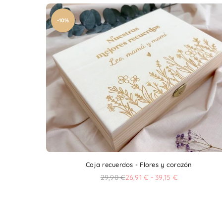
-10%
Caja recuerdos - Flores y corazón
29,90 €
26,91 € - 39,15 €
Precio
habitual