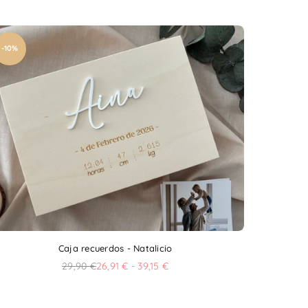
-10%
Caja recuerdos - Natalicio
29,90 €
26,91 € - 39,15 €
Precio
habitual