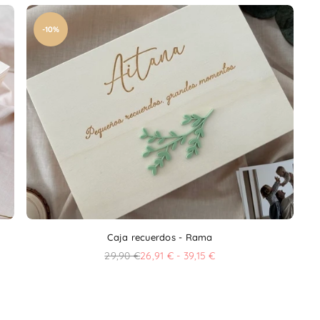
-10%
Caja recuerdos - Rama
29,90 €
26,91 € - 39,15 €
Precio
habitual