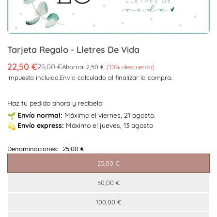
Tarjeta Regalo - Lletres De Vida
22,50 €
25,00 €
Ahorrar
2,50 €
(
10
% descuento)
Precio
Impuesto incluido.
Envío
calculado al finalizar la compra.
habitual
Haz tu pedido ahora y recíbelo:
Envío
normal:
Máximo el viernes, 21 agosto.
Envío
express:
Máximo el jueves, 13 agosto
Denominaciones:
25,00 €
25,00 €
50,00 €
100,00 €