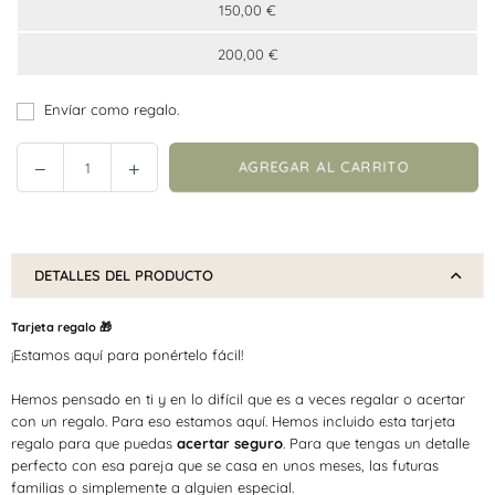
150,00 €
200,00 €
Envíar como regalo.
Reducir
Incrementar
AGREGAR AL CARRITO
Cantidad
cantidad
cantidad
en
en
Tarjeta
Tarjeta
regalo
regalo
DETALLES DEL PRODUCTO
-
-
Lletres
Lletres
Tarjeta regalo 🎁
de
de
¡Estamos aquí para ponértelo fácil!
Vida
Vida
Hemos pensado en ti y en lo difícil que es a veces regalar o acertar
con un regalo. Para eso estamos aquí. Hemos incluido esta tarjeta
regalo para que puedas
acertar seguro
. Para que tengas un detalle
perfecto con esa pareja que se casa en unos meses, las futuras
familias o simplemente a alguien especial.