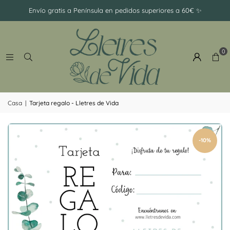
-
Envío gratis a Península en pedidos superiores a 60€ ✨
Ramillete
0
Casa
|
Tarjeta regalo - Lletres de Vida
-10%