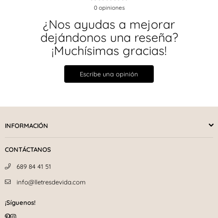
0
opiniones
¿Nos ayudas a mejorar
dejándonos una reseña?
¡Muchísimas gracias!
Escribe una opinión
INFORMACIÓN
CONTÁCTANOS
689 84 41 51
info@lletresdevida.com
¡Síguenos!
Pinterest
Instagram