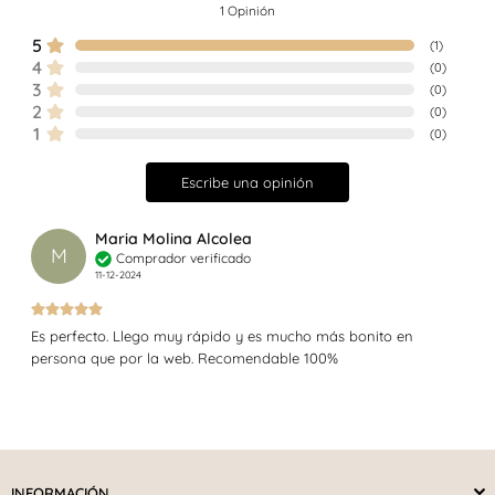
1
Opinión
5
(
1
)
4
(
0
)
3
(
0
)
2
(
0
)
1
(
0
)
Escribe una opinión
Maria Molina Alcolea
M
Comprador verificado
11-12-2024
Es perfecto. Llego muy rápido y es mucho más bonito en
persona que por la web. Recomendable 100%
INFORMACIÓN