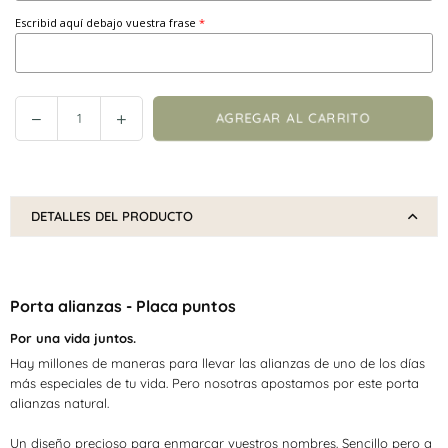
Escribid aquí debajo vuestra frase
Reducir
Incrementar
AGREGAR AL CARRITO
Cantidad
cantidad
cantidad
en
en
Porta
Porta
alianzas
alianzas
DETALLES DEL PRODUCTO
-
-
Placa
Placa
puntos
puntos
Porta alianzas - Placa puntos
Por una vida juntos.
Hay millones de maneras para llevar las alianzas de uno de los días
más especiales de tu vida. Pero nosotras apostamos por este porta
alianzas natural.
Un diseño precioso para enmarcar vuestros nombres. Sencillo pero a