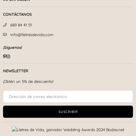
CONTÁCTANOS
689 84 41 51
info@lletresdevida.com
¡Síguenos!
Pinterest
Instagram
NEWSLETTER
¡Obtén un 5% de descuento!
SUSCRIBIR