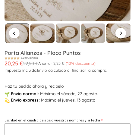
Porta Alianzas - Placa Puntos
5.0 (1 Opinión)
20,25 €
22,50 €
Ahorrar
2,25 €
(
10
% descuento)
Precio
Impuesto incluido.
Envío
calculado al finalizar la compra.
habitual
Haz tu pedido ahora y recíbelo:
Envío
normal:
Máximo el sábado, 22 agosto.
Envío
express:
Máximo el jueves, 13 agosto
Escribid en el cuadro de abajo vuestros nombres y la fecha