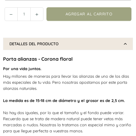
Reducir
Incrementar
AGREGAR AL CARRITO
Cantidad
cantidad
cantidad
en
en
Porta
Porta
alianzas
alianzas
DETALLES DEL PRODUCTO
-
-
Corona
Corona
Porta alianzas - Corona floral
floral
floral
Por una vida juntos.
Hay millones de maneras para llevar las alianzas de uno de los días
más especiales de tu vida.
Pero nosotras apostamos por este porta
alianzas naturales.
La medida es de 15-18 cm de diámetro y el grosor es de 2,5 cm.
No hay dos iguales, por lo que el tamaño y el fondo puede variar.
Recuerda que se trata de madera natural puede tener vetas más
marcadas o nudos. Nosotras la tratamos con especial mimo y cariño
para que llegue perfecta a vuestras manos.