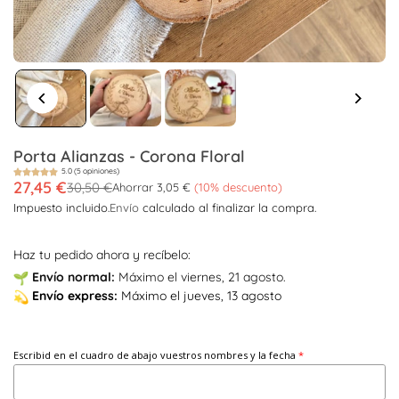
Porta Alianzas - Corona Floral
5.0 (5 opiniones)
27,45 €
30,50 €
Ahorrar
3,05 €
(
10
% descuento)
Precio
Impuesto incluido.
Envío
calculado al finalizar la compra.
habitual
Haz tu pedido ahora y recíbelo:
Envío
normal:
Máximo el viernes, 21 agosto.
Envío
express:
Máximo el jueves, 13 agosto
Escribid en el cuadro de abajo vuestros nombres y la fecha