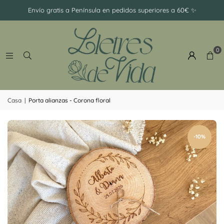
-
Envío gratis a Península en pedidos superiores a 60€ ✨
Ramillete
0
Casa
|
Porta alianzas - Corona floral
-10%