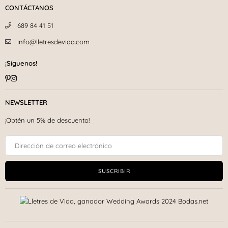
CONTÁCTANOS
689 84 41 51
info@lletresdevida.com
¡Síguenos!
Pinterest
Instagram
NEWSLETTER
¡Obtén un 5% de descuento!
SUSCRIBIR