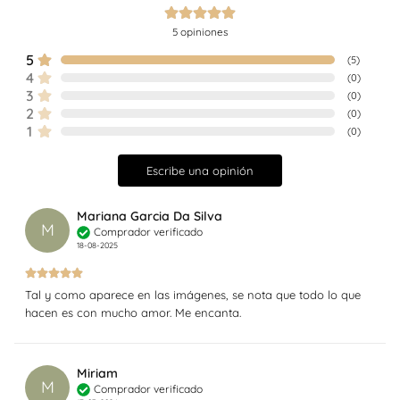
5
opiniones
5
(
5
)
4
(
0
)
3
(
0
)
2
(
0
)
1
(
0
)
Escribe una opinión
Mariana Garcia Da Silva
M
Comprador verificado
18-08-2025
Tal y como aparece en las imágenes, se nota que todo lo que
hacen es con mucho amor. Me encanta.
Miriam
M
Comprador verificado