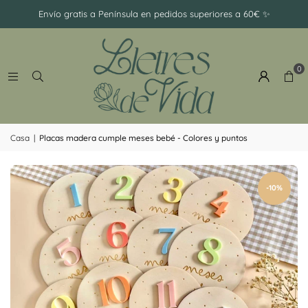
-
Envío gratis a Península en pedidos superiores a 60€ ✨
Ramillete
0
Casa
|
Placas madera cumple meses bebé - Colores y puntos
-10%