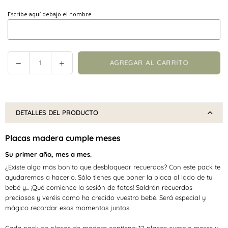
Escribe aquí debajo el nombre
Reducir
Incrementar
AGREGAR AL CARRITO
Cantidad
cantidad
cantidad
en
en
Placas
Placas
madera
madera
DETALLES DEL PRODUCTO
cumple
cumple
meses
meses
Placas madera cumple meses
bebé
bebé
-
-
Su primer año, mes a mes.
Colores
Colores
¿Existe algo más bonito que desbloquear recuerdos?
Con este pack te
y
y
ayudaremos a hacerlo.
Sólo tienes que poner la placa al lado de tu
puntos
puntos
bebé y... ¡Qué comience la sesión de fotos!
Saldrán recuerdos
preciosos y veréis como ha crecido vuestro bebé.
Será especial y
mágico recordar esos momentos juntos.