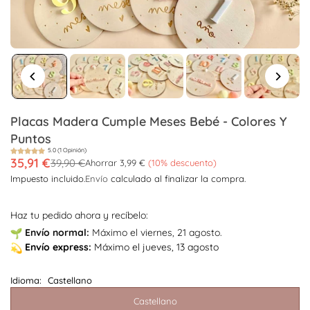
Placas Madera Cumple Meses Bebé - Colores Y
Puntos
5.0 (1 Opinión)
35,91 €
39,90 €
Ahorrar
3,99 €
(
10
% descuento)
Precio
Impuesto incluido.
Envío
calculado al finalizar la compra.
habitual
Haz tu pedido ahora y recíbelo:
Envío
normal:
Máximo el viernes, 21 agosto.
Envío
express:
Máximo el jueves, 13 agosto
Idioma:
Castellano
Castellano