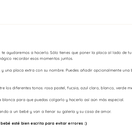
cumple
cu
meses
me
bebé
be
-
-
Colores
Col
y
y
estrellas
est
k te ayudaremos a hacerlo.
Sólo tienes que poner la placa al lado de tu
 mágico recordar esos momentos juntos.
 y una placa extra con su nombre. Puedes añadir opcionalmente una 
re los diferentes tonos: rosa pastel, fucsia, azul claro, blanco, verde 
a blanca para que puedas colgarlo y hacerlo así aún más especial.
rando a un bebé y van a llenar su galería y su casa de amor.
bebé esté bien escrito para evitar errores :)