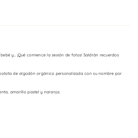
mple
ses
bé
ores
rellas
 bebé y... ¡Qué comience la sesión de fotos!
Saldrán recuerdos
bolsita de algodón orgánico personalizada con su nombre por
menta, amarillo pastel y naranja.