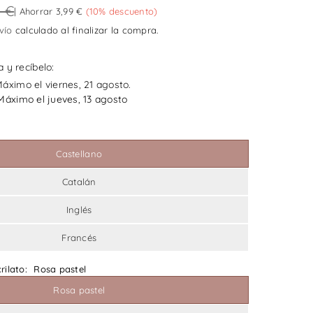
0 €
|
Ahorrar
3,99 €
(
10
% descuento)
vío
calculado al finalizar la compra.
 y recíbelo:
áximo el viernes, 21 agosto.
Máximo el jueves, 13 agosto
Castellano
Catalán
Inglés
Francés
rilato:
Rosa pastel
Rosa pastel