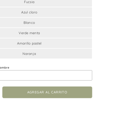
Fucsia
Azul claro
Blanco
Verde menta
Amarillo pastel
Naranja
 nombre
crementar
AGREGAR AL CARRITO
ntidad
acas
dera