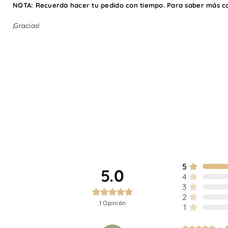
NOTA: Recuerda hacer tu pedido con tiempo.
Para saber más c
¡Gracias!
5
5.0
4
3
2
1
Opinión
1
1