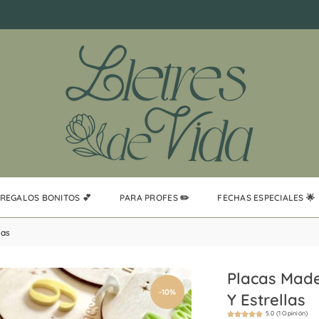
REGALOS BONITOS 💕
PARA PROFES ✏️
FECHAS ESPECIALES 🌟
las
Placas Made
-10%
Y Estrellas
5.0 (1 Opinión)