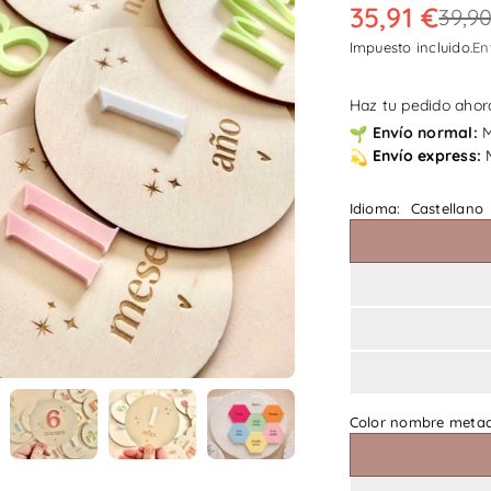
35,91 €
39,9
Precio
habitual
Impuesto incluido.
En
Haz tu pedido ahora
Envío
normal:
M
Envío
express:
Idioma:
Castellano
Color nombre metac