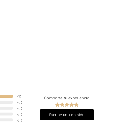
(
1
)
Comparte tu experiencia
(
0
)
(
0
)
(
0
)
Escribe una opinión
(
0
)