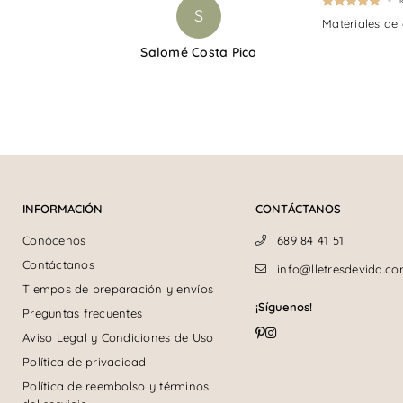
S
Materiales de
Salomé Costa Pico
INFORMACIÓN
CONTÁCTANOS
Conócenos
689 84 41 51
Contáctanos
info@lletresdevida.c
Tiempos de preparación y envíos
¡Síguenos!
Preguntas frecuentes
Pinterest
Instagram
Aviso Legal y Condiciones de Uso
Política de privacidad
Política de reembolso y términos