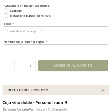
¿Grabado o en metacrilato blanco?
Grabado
Metacrilato blanco (en relieve)
Texto
Nombre abajo (quien lo regala)
Reducir
Incrementar
AGREGAR AL CARRITO
Cantidad
cantidad
cantidad
en
en
Caja
Caja
vino
vino
DETALLES DEL PRODUCTO
doble
doble
-
-
Caja vino doble - Personalizada 🍷
Botánica
Botánica
Sin duda los detalles marcan la diferencia.