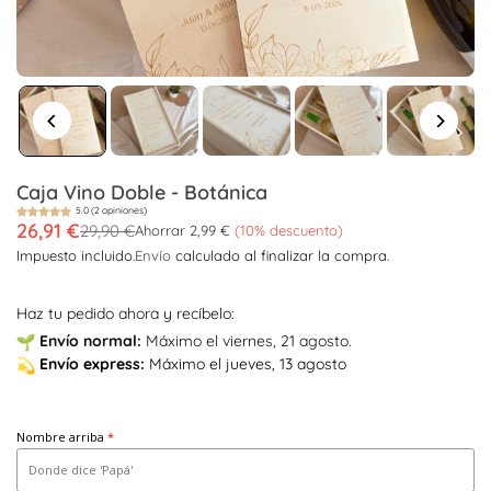
Caja Vino Doble - Botánica
5.0 (2 opiniones)
26,91 €
29,90 €
Ahorrar
2,99 €
(
10
% descuento)
Precio
Impuesto incluido.
Envío
calculado al finalizar la compra.
habitual
Haz tu pedido ahora y recíbelo:
Envío
normal:
Máximo el viernes, 21 agosto.
Envío
express:
Máximo el jueves, 13 agosto
Nombre arriba