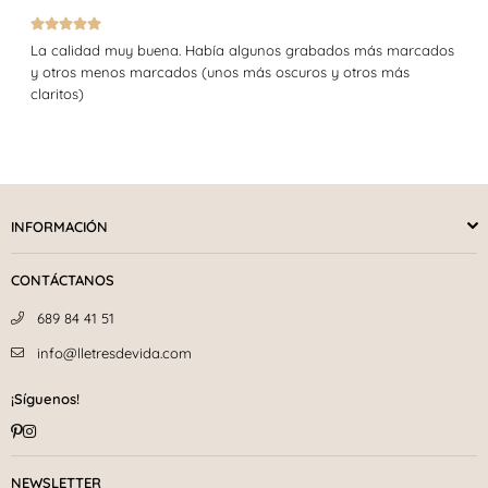
La calidad muy buena. Había algunos grabados más marcados
y otros menos marcados (unos más oscuros y otros más
claritos)
INFORMACIÓN
CONTÁCTANOS
689 84 41 51
info@lletresdevida.com
¡Síguenos!
Pinterest
Instagram
NEWSLETTER