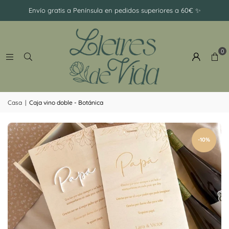
-
Envío gratis a Península en pedidos superiores a 60€ ✨
Ramillete
0
Casa
|
Caja vino doble - Botánica
-10%