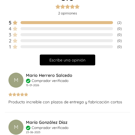
2
opiniones
5
(
2
)
4
(
0
)
3
(
0
)
2
(
0
)
1
(
0
)
Escribe una opinión
Mario Herrero Salcedo
M
Comprador verificado
15-01-2026
Producto increíble con plazos de entrega y fabricación cortos
María González Díaz
M
Comprador verificado
23-06-2025