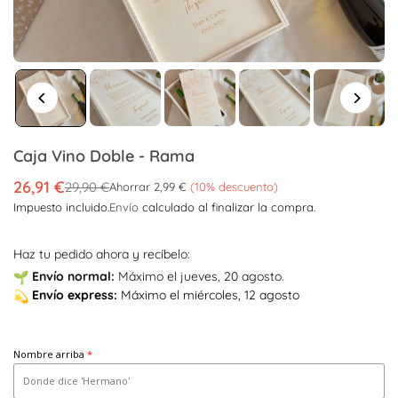
Caja Vino Doble - Rama
26,91 €
29,90 €
Ahorrar
2,99 €
(
10
% descuento)
Precio
Impuesto incluido.
Envío
calculado al finalizar la compra.
habitual
Haz tu pedido ahora y recíbelo:
Envío
normal:
Máximo el jueves, 20 agosto.
Envío
express:
Máximo el miércoles, 12 agosto
Nombre arriba