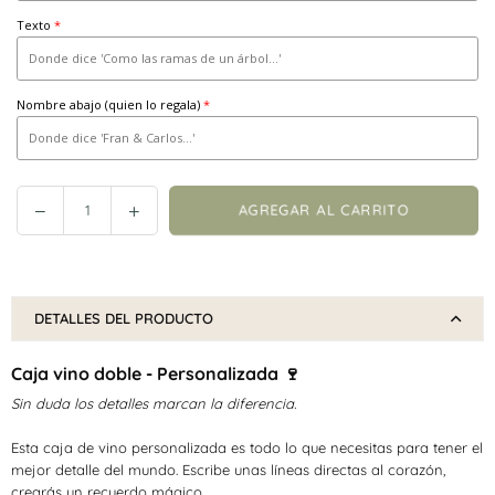
Texto
Nombre abajo (quien lo regala)
Reducir
Incrementar
AGREGAR AL CARRITO
Cantidad
cantidad
cantidad
en
en
Caja
Caja
vino
vino
DETALLES DEL PRODUCTO
doble
doble
-
-
Caja vino doble - Personalizada 🍷
Rama
Rama
Sin duda los detalles marcan la diferencia.
Esta caja de vino personalizada es todo lo que necesitas para tener el
mejor detalle del mundo.
Escribe unas líneas directas al corazón,
crearás un recuerdo mágico.