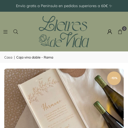
-
Envío gratis a Península en pedidos superiores a 60€ ✨
Ramillete
0
Casa
|
Caja vino doble - Rama
-10%