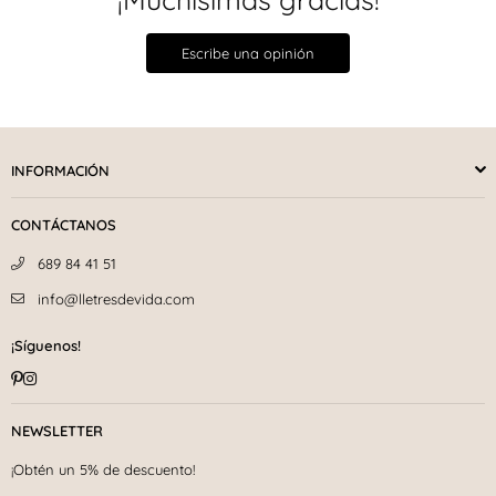
Escribe una opinión
INFORMACIÓN
CONTÁCTANOS
689 84 41 51
info@lletresdevida.com
¡Síguenos!
Pinterest
Instagram
NEWSLETTER
¡Obtén un 5% de descuento!