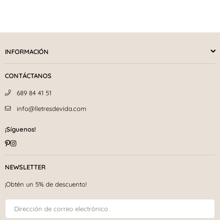
INFORMACIÓN
CONTÁCTANOS
689 84 41 51
info@lletresdevida.com
¡Síguenos!
Pinterest
Instagram
NEWSLETTER
¡Obtén un 5% de descuento!