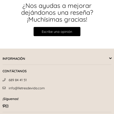
¿Nos ayudas a mejorar
dejándonos una reseña?
¡Muchísimas gracias!
Escribe una opinión
INFORMACIÓN
CONTÁCTANOS
689 84 41 51
info@lletresdevida.com
¡Síguenos!
Pinterest
Instagram