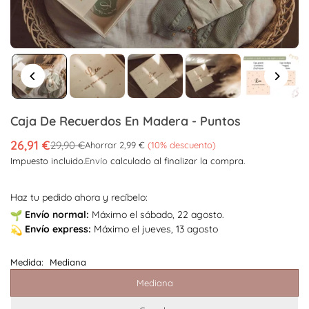
Caja De Recuerdos En Madera - Puntos
26,91 €
29,90 €
Ahorrar
2,99 €
(
10
% descuento)
Precio
Impuesto incluido.
Envío
calculado al finalizar la compra.
habitual
Haz tu pedido ahora y recíbelo:
Envío
normal:
Máximo el sábado, 22 agosto.
Envío
express:
Máximo el jueves, 13 agosto
Medida:
Mediana
Mediana