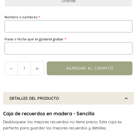
Grande
Nombre o nombres
Frase o fecha que te gustaría grabar
Reducir
Incrementar
AGREGAR AL CARRITO
Cantidad
cantidad
cantidad
en
en
Caja
Caja
de
de
DETALLES DEL PRODUCTO
recuerdos
recuerdos
en
en
Caja de recuerdos en madera - Sencilla
madera
madera
Desbloquear los mejores recuerdos no tiene precio.
Esta caja es
-
-
perfecta para guardar los mejores recuerdos y detalles.
Puntos
Puntos