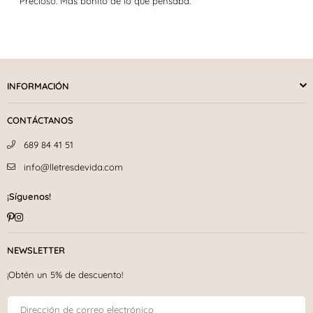
Precioso. Más bonito de lo que pensaba.
INFORMACIÓN
CONTÁCTANOS
689 84 41 51
info@lletresdevida.com
¡Síguenos!
Pinterest
Instagram
NEWSLETTER
¡Obtén un 5% de descuento!