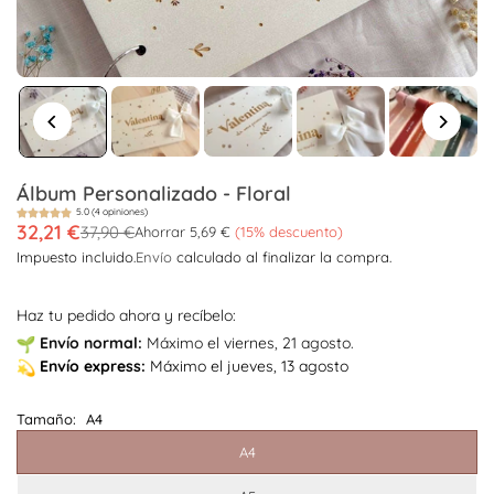
Álbum Personalizado - Floral
5.0 (4 opiniones)
32,21 €
37,90 €
Ahorrar
5,69 €
(
15
% descuento)
Precio
Impuesto incluido.
Envío
calculado al finalizar la compra.
habitual
Haz tu pedido ahora y recíbelo:
Envío
normal:
Máximo el viernes, 21 agosto.
Envío
express:
Máximo el jueves, 13 agosto
Tamaño:
A4
A4