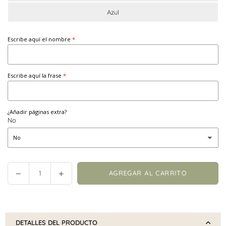
Azul
Escribe aquí el nombre
Escribe aquí la frase
¿Añadir páginas extra?
No
Reducir
Incrementar
AGREGAR AL CARRITO
Cantidad
cantidad
cantidad
en
en
Álbum
Álbum
personalizado
personalizado
DETALLES DEL PRODUCTO