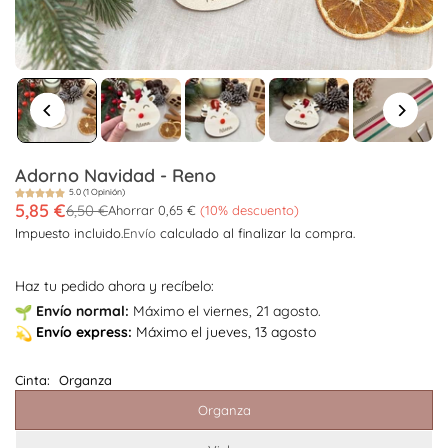
Adorno Navidad - Reno
5.0 (1 Opinión)
5,85 €
6,50 €
Ahorrar
0,65 €
(
10
% descuento)
Precio
Impuesto incluido.
Envío
calculado al finalizar la compra.
habitual
Haz tu pedido ahora y recíbelo:
Envío
normal:
Máximo el viernes, 21 agosto.
Envío
express:
Máximo el jueves, 13 agosto
Cinta:
Organza
Organza