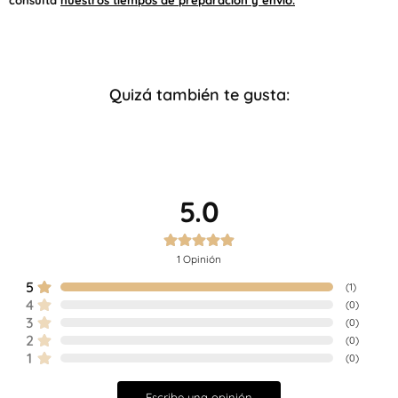
consulta
nuestros tiempos de preparación y envío.
Quizá también te gusta:
5.0
1
Opinión
5
(
1
)
4
(
0
)
3
(
0
)
2
(
0
)
1
(
0
)
Escribe una opinión