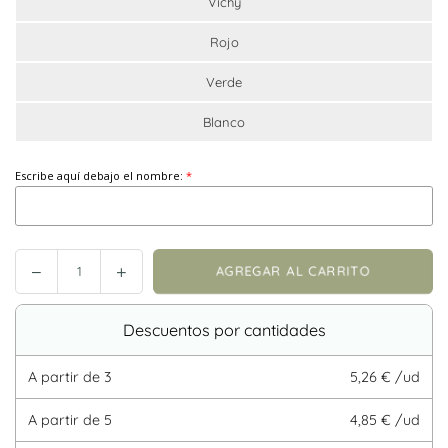
Vichy
Rojo
Verde
Blanco
Escribe aquí debajo el nombre:
AGREGAR AL CARRITO
Reducir
Incrementar
Cantidad
cantidad
cantidad
en
en
Descuentos por cantidades
Adorno
Adorno
Navidad
Navidad
A partir de
3
5,26 € /ud
-
-
Reno
Reno
A partir de
5
4,85 € /ud