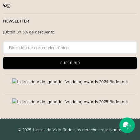
Pinterest
Instagram
NEWSLETTER
¡Obtén un 5% de descuento!
SUSCRIBIR
© 2025. Lletres de Vida. Todos los derechos reservados.