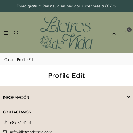
-
Envío gratis a Península en pedidos superiores a 60€ ✨
Ramillete
0
Casa
|
Profile Edit
Profile Edit
INFORMACIÓN
CONTÁCTANOS
689 84 41 51
info@lletresdevida.com