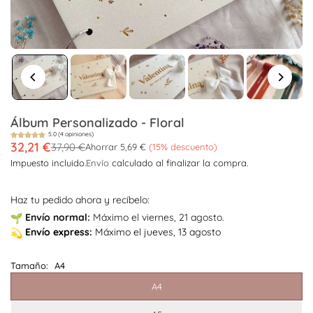
Álbum Personalizado - Floral
5.0 (4 opiniones)
32,21 €
37,90 €
Ahorrar
5,69 €
(
15
% descuento)
Precio
Impuesto incluido.
Envío
calculado al finalizar la compra.
habitual
Haz tu pedido ahora y recíbelo:
Envío
normal:
Máximo el viernes, 21 agosto.
Envío
express:
Máximo el jueves, 13 agosto
Tamaño:
A4
A4