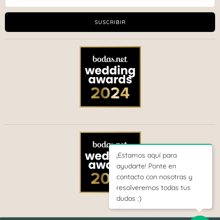
SUSCRIBIR
¡Estamos aquí para
ayudarte! Ponte en
contacto con nosotras y
resolveremos todas tus
dudas :)