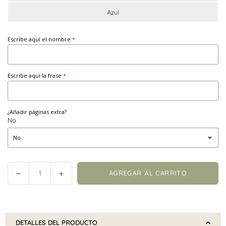
Azul
Escribe aquí el nombre
Escribe aquí la frase
¿Añadir páginas extra?
No
Reducir
Incrementar
AGREGAR AL CARRITO
Cantidad
cantidad
cantidad
en
en
Álbum
Álbum
personalizado
personalizado
DETALLES DEL PRODUCTO