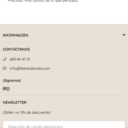
Precioso. Más bonito de lo que pensaba.
INFORMACIÓN
CONTÁCTANOS
689 84 41 51
info@lletresdevida.com
¡Síguenos!
Pinterest
Instagram
NEWSLETTER
¡Obtén un 5% de descuento!